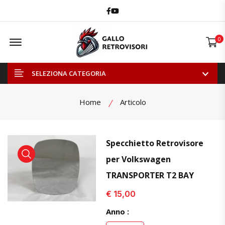
Facebook
Youtube
Offcanvas Menu Open
0
SELEZIONA CATEGORIA
Home
Articolo
Specchietto Retrovisore
per Volkswagen
visualizza prodotto
visualizza prodotto
visual
TRANSPORTER T2 BAY
€ 15,00
Anno :