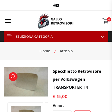
Facebook
Youtube
Offcanvas Menu Open
0
SELEZIONA CATEGORIA
Home
Articolo
Specchietto Retrovisore
per Volkswagen
visualizza prodotto
visualizza prodotto
TRANSPORTER T4
€ 15,00
Anno :