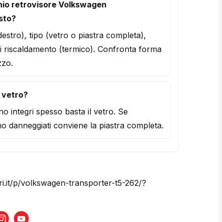
hio retrovisore Volkswagen
sto?
/destro), tipo (vetro o piastra completa),
i riscaldamento (termico). Confronta forma
zzo.
l vetro?
o integri spesso basta il vetro. Se
o danneggiati conviene la piastra completa.
ri.it/p/volkswagen-transporter-t5-262/?
book
Instagram
Youtube