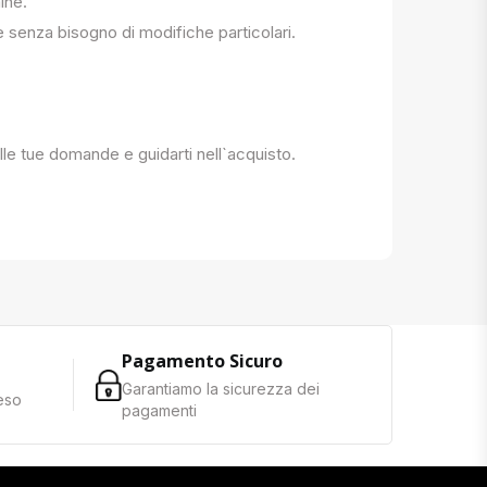
ine.
e senza bisogno di modifiche particolari.
 alle tue domande e guidarti nell`acquisto.
Pagamento Sicuro
Garantiamo la sicurezza dei
reso
pagamenti