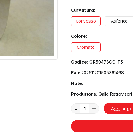
Curvatura:
Convesso
Asferico
Colore:
Cromato
Codice:
GR5047SCC-T5
Ean:
202511201505361468
Note:
Produttore:
Gallo Retrovisori
-
+
Aggiungi a