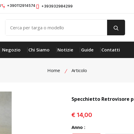
t
+390112914574
+393932984299
Negozio
Chi Siamo
Notizie
Guide
Contatti
Home
Articolo
Specchietto Retrovisore
visualizza prodotto
€ 14,00
Anno :