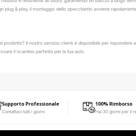
 robusto e resistente all`usura, garantendo un utilizzo a lungo term
ign plug & play, il montaggio dello specchietto avviene rapidament
del prodotto? Il nostro servizio clienti è disponibile per rispondere
ovare il ricambio perfetto per la tua auto.
Supporto Professionale
100% Rimborso
Contattaci tutti i giorni
Hai 30 giorni per il 