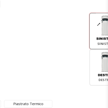
SINIS
DEST
Piastrato Termico