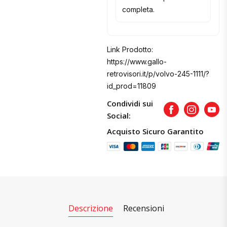
completa.
Link Prodotto:
https://www.gallo-
retrovisori.it/p/volvo-245-1111/?
id_prod=11809
Condividi sui
Facebook
Instagram
Yout
Social:
Acquisto Sicuro Garantito
Descrizione
Recensioni