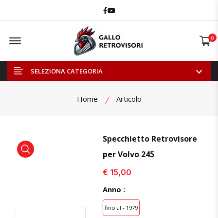
Facebook
Youtube
Offcanvas Menu Open
0
SELEZIONA CATEGORIA
Home
Articolo
Specchietto Retrovisore
per Volvo 245
visualizza prodotto
visualizza prodotto
€ 15,00
Anno :
fino al - 1979