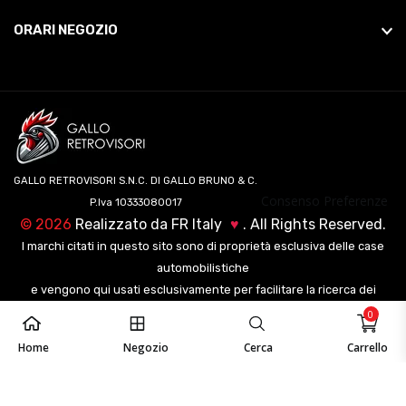
ORARI NEGOZIO
GALLO RETROVISORI S.N.C. DI GALLO BRUNO & C.
Consenso Preferenze
P.Iva 10333080017
©
2026
Realizzato da
FR Italy
♥
. All Rights Reserved.
I marchi citati in questo sito sono di proprietà esclusiva delle case
automobilistiche
e vengono qui usati esclusivamente per facilitare la ricerca dei
veicoli ai nostri clienti.
0
Home
Negozio
Cerca
Carrello