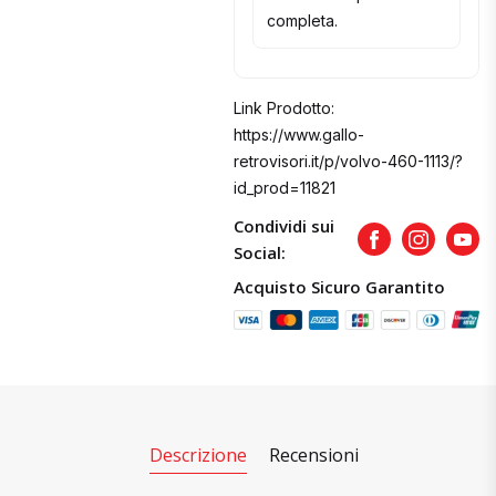
completa.
Link Prodotto:
https://www.gallo-
retrovisori.it/p/volvo-460-1113/?
id_prod=11821
Condividi sui
Facebook
Instagram
Yout
Social:
Acquisto Sicuro Garantito
Descrizione
Recensioni