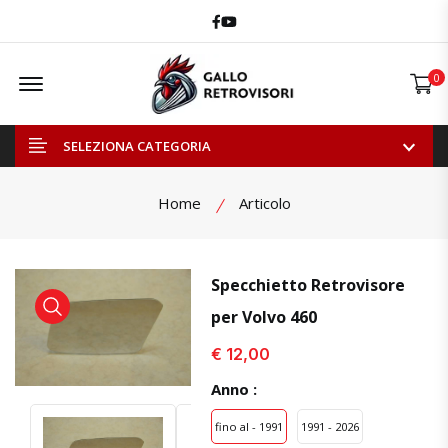
Facebook
Youtube
Offcanvas Menu Open
0
SELEZIONA CATEGORIA
Home
Articolo
Specchietto Retrovisore
per Volvo 460
visualizza prodotto
visualizza prodotto
€ 12,00
Anno :
fino al - 1991
1991 - 2026