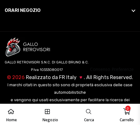
ORARI NEGOZIO
GALLO RETROVISORI S.N.C. DI GALLO BRUNO & C.
Consenso Preferenze
P.Iva 10333080017
©
2026
Realizzato da
FR Italy
♥
. All Rights Reserved.
I marchi citati in questo sito sono di proprietà esclusiva delle case
automobilistiche
e vengono qui usati esclusivamente per facilitare la ricerca dei
veicoli ai nostri clienti.
0
Home
Negozio
Cerca
Carrello