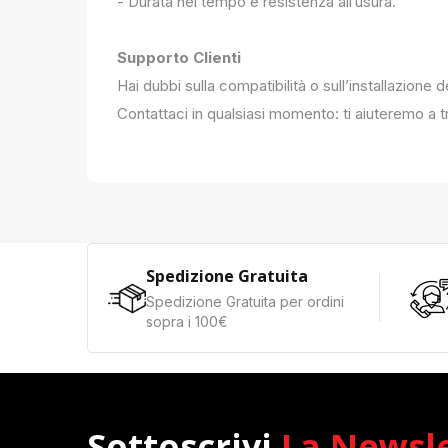
- Durata nel tempo e resistenza all’usura.
Supporto Clienti
Hai dubbi sulla compatibilità o sull’installazione 
Contattaci in qualsiasi momento: ti aiuteremo a tr
Spedizione Gratuita
Spedizione Gratuita per ordini
sopra i 100€
Sottoscrivi
La Newsl