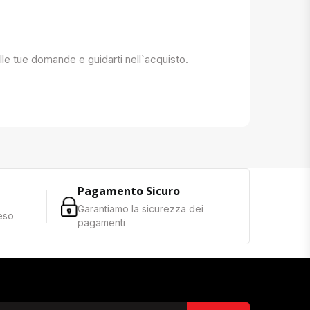
 alle tue domande e guidarti nell`acquisto.
Pagamento Sicuro
Garantiamo la sicurezza dei
reso
pagamenti