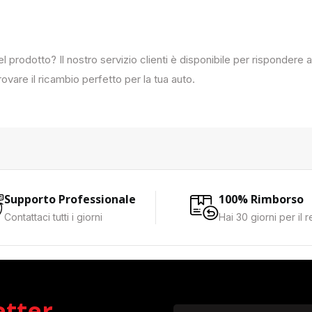
del prodotto? Il nostro servizio clienti è disponibile per rispondere
ovare il ricambio perfetto per la tua auto.
Supporto Professionale
100% Rimborso
Contattaci tutti i giorni
Hai 30 giorni per il 
etter