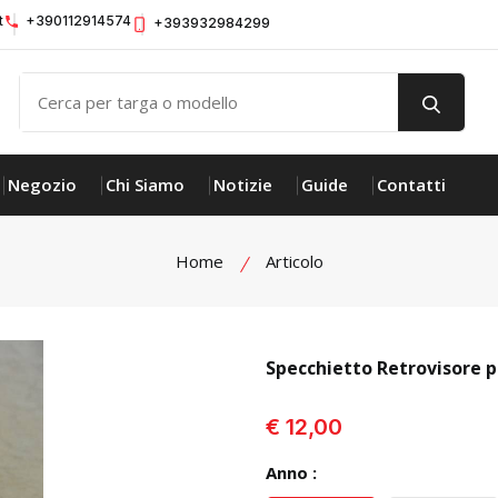
t
+390112914574
+393932984299
Negozio
Chi Siamo
Notizie
Guide
Contatti
Home
Articolo
Specchietto Retrovisore p
visualizza prodotto
€ 12,00
Anno :