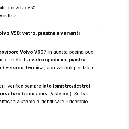
bile con Volvo V50
 in Italia
lvo V50: vetro, piastra e varianti
rovisore Volvo V50
? In questa pagina puoi
ne corretta tra
vetro specchio
,
piastra
le) versione
termica
, con varianti per lato e
ori, verifica sempre
lato (sinistro/destro)
,
urvatura
(piano/curvo/asferico). Se hai
ttaci: ti aiutiamo a identificare il ricambio