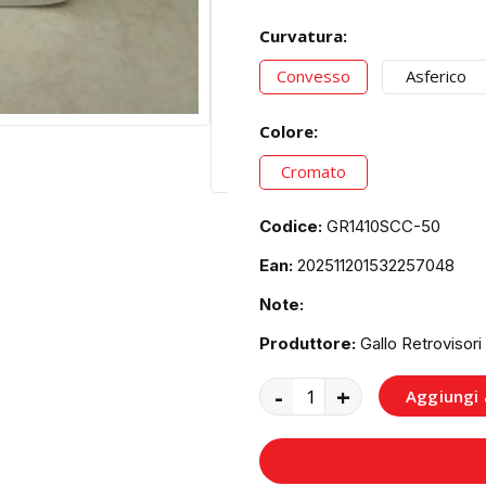
Curvatura:
Convesso
Asferico
Colore:
Cromato
Codice:
GR1410SCC-50
Ean:
202511201532257048
Note:
Produttore:
Gallo Retrovisori
-
+
Aggiungi a