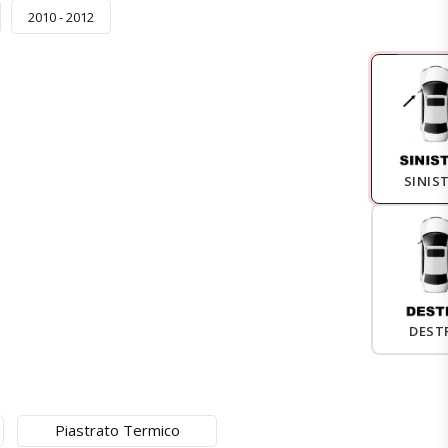
2010 - 2012
SINIS
DEST
Piastrato Termico