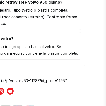
io retrovisore Volvo V50 giusto?
/destro), tipo (vetro o piastra completa),
i riscaldamento (termico). Confronta forma
zzo.
l vetro?
o integri spesso basta il vetro. Se
o danneggiati conviene la piastra completa.
ri.it/p/volvo-v50-1128/?id_prod=11957
book
Instagram
Youtube