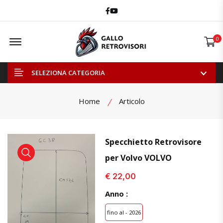
Facebook
Youtube
Offcanvas Menu Open
0
SELEZIONA CATEGORIA
Home
Articolo
Specchietto Retrovisore
per Volvo VOLVO
visualizza prodotto
visualizza prodotto
€ 22,00
Anno :
fino al - 2026