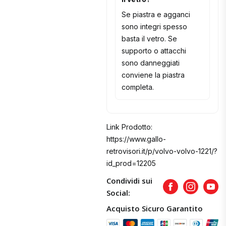
Se piastra e agganci
sono integri spesso
basta il vetro. Se
supporto o attacchi
sono danneggiati
conviene la piastra
completa.
Link Prodotto:
https://www.gallo-
retrovisori.it/p/volvo-volvo-1221/?
id_prod=12205
Condividi sui
Facebook
Instagram
Yout
Social:
Acquisto Sicuro Garantito