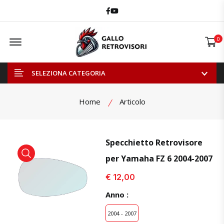
Facebook
Youtube
Offcanvas Menu Open
0
SELEZIONA CATEGORIA
Home
Articolo
Specchietto Retrovisore
per Yamaha FZ 6 2004-2007
visualizza prodotto
visualizza prodotto
visual
€ 12,00
Anno :
2004 - 2007