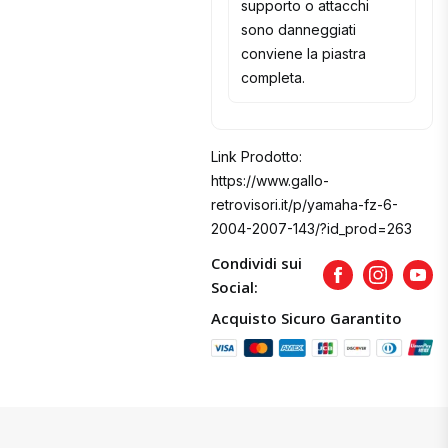
supporto o attacchi
sono danneggiati
conviene la piastra
completa.
Link Prodotto:
https://www.gallo-
retrovisori.it/p/yamaha-fz-6-
2004-2007-143/?id_prod=263
Condividi sui
Facebook
Instagram
Yout
Social:
Acquisto Sicuro Garantito