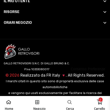
IL MIO UTENTE
RISORSE
ORARI NEGOZIO
GALLO RETROVISORI S.N.C. DI GALLO BRUNO & C.
Consenso Preferenze
P.Iva 10333080017
©
2026
Realizzato da
FR Italy
♥
. All Rights Reserved.
I marchi citati in questo sito sono di proprietà esclusiva delle case
automobilistiche
e vengono qui usati esclusivamente per facilitare la ricerca dei
veicoli ai nostri clienti.
0
Home
Negozio
Cerca
Carrello