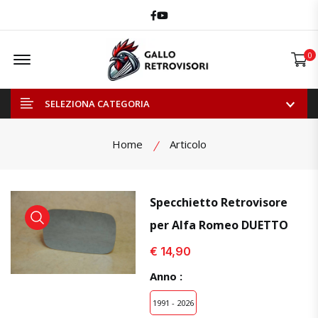
Facebook
Youtube
Offcanvas Menu Open
0
SELEZIONA CATEGORIA
Home
Articolo
Specchietto Retrovisore
per Alfa Romeo DUETTO
visualizza prodotto
visualizza prodotto
visual
€ 14,90
Anno :
1991 - 2026