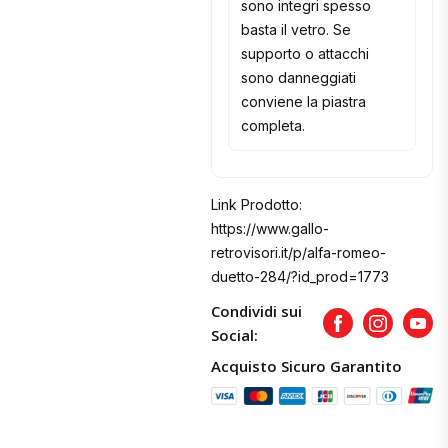
sono integri spesso
basta il vetro. Se
supporto o attacchi
sono danneggiati
conviene la piastra
completa.
Link Prodotto:
https://www.gallo-
retrovisori.it/p/alfa-romeo-
duetto-284/?id_prod=1773
Condividi sui
Facebook
Instagram
Yout
Social:
Acquisto Sicuro Garantito