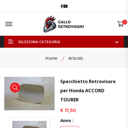
Facebook
Youtube
Offcanvas Menu Open
0
SELEZIONA CATEGORIA
Home
Articolo
Specchietto Retrovisore
per Honda ACCORD
visualizza prodotto
visualizza prodotto
TOURER
€ 11,50
Anno :