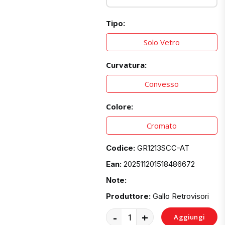
Tipo:
Solo Vetro
Curvatura:
Convesso
Colore:
Cromato
Codice:
GR1213SCC-AT
Ean:
202511201518486672
Note:
Produttore:
Gallo Retrovisori
-
+
Aggiungi