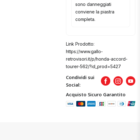
sono danneggiati
conviene la piastra
completa.
Link Prodotto:
https://www.gallo-
retrovisori.it/p/honda-accord-
tourer-562/?id_prod=5427
Condividi sui
Facebook
Instagram
Yout
Social:
Acquisto Sicuro Garantito