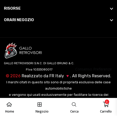
RISORSE
ORARI NEGOZIO
GALLO RETROVISORI S.N.C. DI GALLO BRUNO & C.
Consenso Preferenze
P.Iva 10333080017
©
2026
Realizzato da
FR Italy
♥
. All Rights Reserved.
I marchi citati in questo sito sono di proprietà esclusiva delle case
automobilistiche
e vengono qui usati esclusivamente per facilitare la ricerca dei
veicoli ai nostri clienti.
0
Home
Negozio
Cerca
Carrello