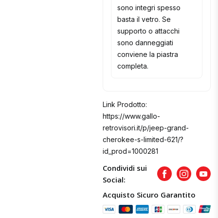
sono integri spesso
basta il vetro. Se
supporto o attacchi
sono danneggiati
conviene la piastra
completa.
Link Prodotto:
https://www.gallo-
retrovisori.it/p/jeep-grand-
cherokee-s-limited-621/?
id_prod=1000281
Condividi sui
Facebook
Instagram
Yout
Social:
Acquisto Sicuro Garantito