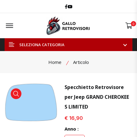
Facebook
Youtube
Offcanvas Menu Open
0
SELEZIONA CATEGORIA
Home
Articolo
Specchietto Retrovisore
per Jeep GRAND CHEROKEE
visualizza prodotto
visualizza prodotto
S LIMITED
€ 16,90
Anno :