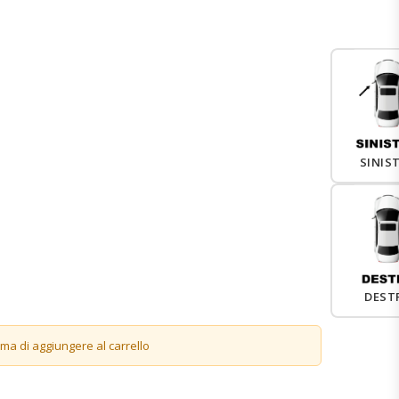
SINIS
DEST
ima di aggiungere al carrello