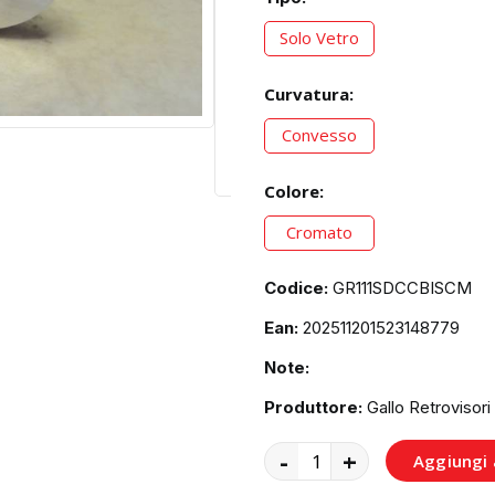
Solo Vetro
Curvatura:
Convesso
Colore:
Cromato
Codice:
GR111SDCCBISCM
Ean:
202511201523148779
Note:
Produttore:
Gallo Retrovisori
-
+
Aggiungi a