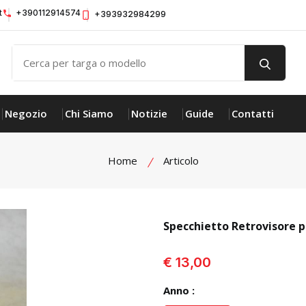
t
+390112914574
+393932984299
Negozio
Chi Siamo
Notizie
Guide
Contatti
Home
Articolo
Specchietto Retrovisore
visualizza prodotto
€ 13,00
Anno :