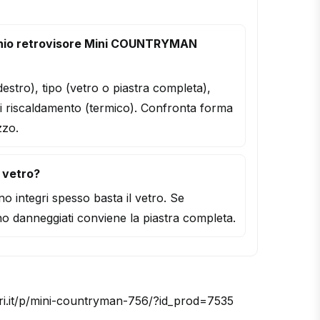
hio retrovisore Mini COUNTRYMAN
/destro), tipo (vetro o piastra completa),
i riscaldamento (termico). Confronta forma
zzo.
l vetro?
o integri spesso basta il vetro. Se
o danneggiati conviene la piastra completa.
ori.it/p/mini-countryman-756/?id_prod=7535