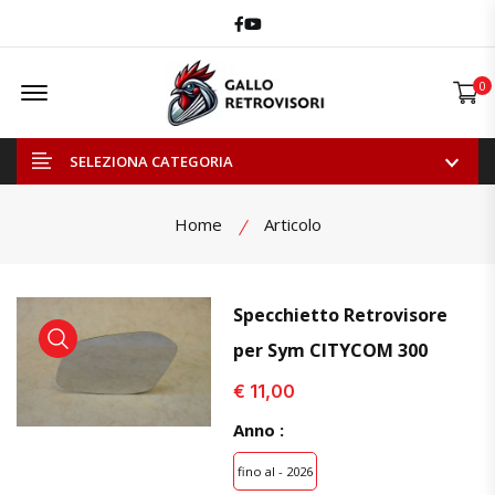
Facebook
Youtube
Offcanvas Menu Open
0
SELEZIONA CATEGORIA
Home
Articolo
Specchietto Retrovisore
per Sym CITYCOM 300
visualizza prodotto
visualizza prodotto
visual
€ 11,00
Anno :
fino al - 2026