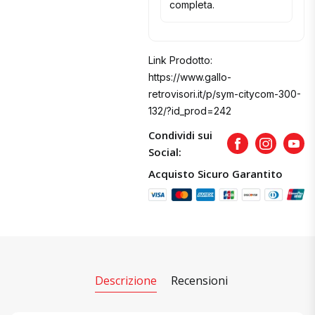
completa.
Link Prodotto:
https://www.gallo-
retrovisori.it/p/sym-citycom-300-
132/?id_prod=242
Condividi sui
Facebook
Instagram
Yout
Social:
Acquisto Sicuro Garantito
Descrizione
Recensioni