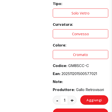
Tipo:
Solo Vetro
Curvatura:
Convesso
Colore:
Cromato
Codice:
GM8SCC-C
Ean:
202511201500577021
Note:
Produttore:
Gallo Retrovisori
-
+
Aggiungi
al