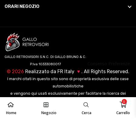
ORARI NEGOZIO
GALLO RETROVISORI S.N.C. DI GALLO BRUNO & C.
Consenso Preferenze
P.Iva 10333080017
©
2026
Realizzato da
FR Italy
♥
. All Rights Reserved.
I marchi citati in questo sito sono di proprietà esclusiva delle case
automobilistiche
e vengono qui usati esclusivamente per facilitare la ricerca dei
veicoli ai nostri clienti.
0
Home
Negozio
Cerca
Carrello