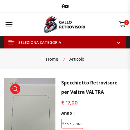
Facebook
Youtube
Offcanvas Menu Open
0
SELEZIONA CATEGORIA
Home
Articolo
Specchietto Retrovisore
per Valtra VALTRA
visualizza prodotto
visualizza prodotto
€ 17,00
Anno :
fino al - 2026