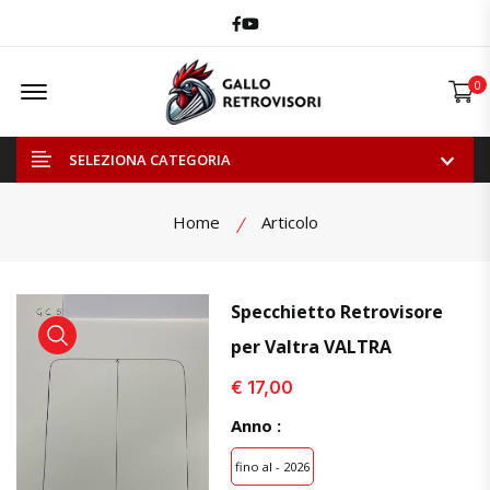
Facebook
Youtube
Offcanvas Menu Open
0
SELEZIONA CATEGORIA
Home
Articolo
Specchietto Retrovisore
per Valtra VALTRA
visualizza prodotto
visualizza prodotto
€ 17,00
Anno :
fino al - 2026