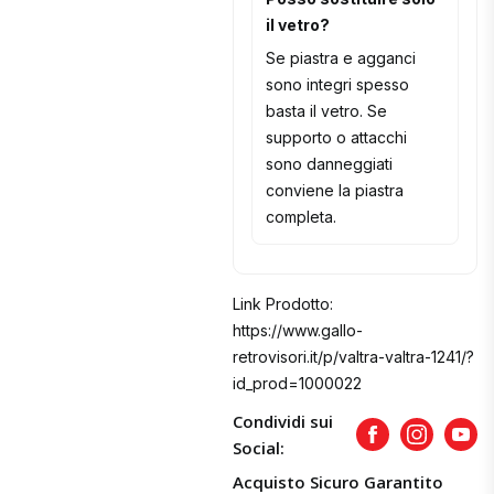
il vetro?
Se piastra e agganci
sono integri spesso
basta il vetro. Se
supporto o attacchi
sono danneggiati
conviene la piastra
completa.
Link Prodotto:
https://www.gallo-
retrovisori.it/p/valtra-valtra-1241/?
id_prod=1000022
Condividi sui
Facebook
Instagram
Yout
Social:
Acquisto Sicuro Garantito