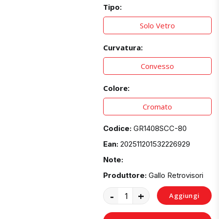
Tipo:
Solo Vetro
Curvatura:
Convesso
Colore:
Cromato
Codice:
GR1408SCC-80
Ean:
202511201532226929
Note:
Produttore:
Gallo Retrovisori
-
+
Aggiungi
al