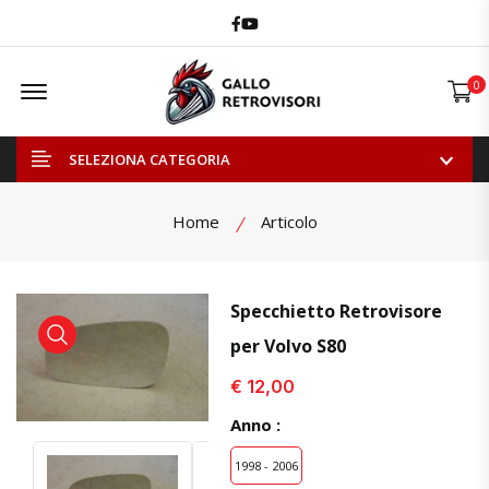
Facebook
Youtube
Offcanvas Menu Open
0
SELEZIONA CATEGORIA
Home
Articolo
Specchietto Retrovisore
per Volvo S80
visualizza prodotto
visualizza prodotto
€ 12,00
Anno :
1998 - 2006