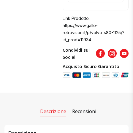
Link Prodotto:
https://www.gallo-
retrovisori.it/p/volvo-s80-1125/?
id_prod=11934
Condividi sui
Facebook
Instagram
Yout
Social:
Acquisto Sicuro Garantito
Descrizione
Recensioni
Descrizione